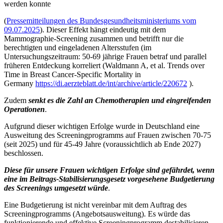
werden konnte
(
Pressemitteilungen des Bundesgesundheitsministeriums vom
09.07.2025
). Dieser Effekt hängt eindeutig mit dem
Mammographie-Screening zusammen und betrifft nur die
berechtigten und eingeladenen Altersstufen (im
Untersuchungszeitraum: 50-69 jährige Frauen betraf und parallel
früheren Entdeckung korreliert (Waldmann A, et al. Trends over
Time in Breast Cancer-Specific Mortality in
Germany
https://di.aerzteblatt.de/int/archive/article/220672
).
Zudem
senkt es die Zahl an Chemotherapien und eingreifenden
Operationen
.
Aufgrund dieser wichtigen Erfolge wurde in Deutschland eine
Ausweitung des Screeningprogramms auf Frauen zwischen 70-75
(seit 2025) und für 45-49 Jahre (voraussichtlich ab Ende 2027)
beschlossen.
Diese für unsere Frauen wichtigen Erfolge sind gefährdet, wenn
eine im Beitrags-Stabilisierungsgesetz vorgesehene Budgetierung
des Screenings umgesetzt würde
.
Eine Budgetierung ist nicht vereinbar mit dem Auftrag des
Screeningprogramms (Angebotsausweitung). Es würde das
funktionierende und effektive Screeningprogramm destabilisieren